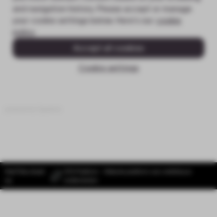
powered by
Typeform
MailTribe draait
SYS Platform - Website platform voor ambitieuze
op
ondernemers