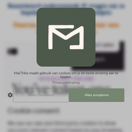
Beantwoord onderstaande 10 vragen om te
bepalen hoe we je kunnen helpen
Daarna nodigen we je uit voor een
vrijblijvend gesprek
MailTribe maakt gebruik van cookies om je de beste ervaring aan te
bieden.
Privacyverklaring
Alleen functioneel
Alles accepteren