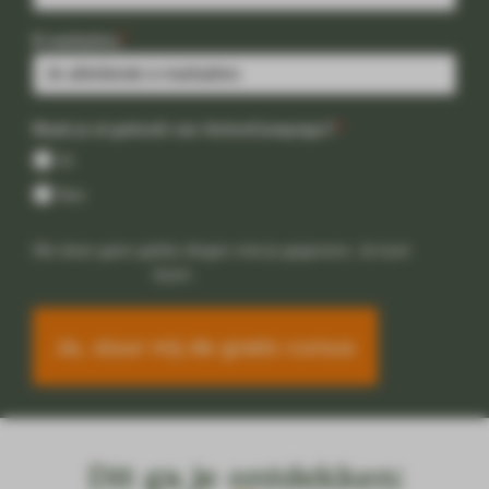
E-mailadres
*
Maak je al gebruik van ActiveCampaign?
*
Ja
Nee
We doen geen gekke dingen met je gegevens. Je kunt
de
privacyverklaring
lezen.
Ja, stuur mij de gratis cursus
Dit ga je ontdekken: