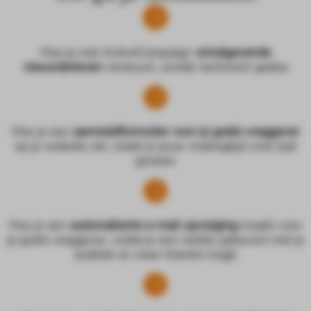
Hoe je met ActiveCampaign
winstgevende
nieuwsbrieven
verstuurt, zonder technisch gedoe
Hoe je een
aanmeldformulier voor je gratis weggever
op je website zet, zodat je jouw mailinglijst snel laat
groeien
Hoe je een
automatische e-mail opvolging
maakt voor
je gratis weggever, zodat je een relatie opbouwt met je
publiek en meer klanten krijgt