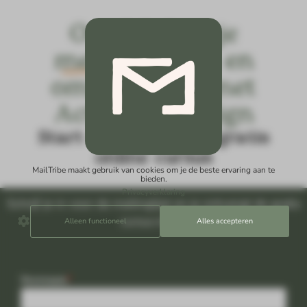
Ontdek hoe je
meer klanten
en
omzet krijgt met
ActiveCampaign
Start direct met de gratis
online cursus
MailTribe maakt gebruik van cookies om je de beste ervaring aan te
bieden.
Privacyverklaring
Schrijf je in voor de mailinglijst en je ontvangt de gratis
cursus kado.
Alleen functioneel
Alles accepteren
Voornaam
*