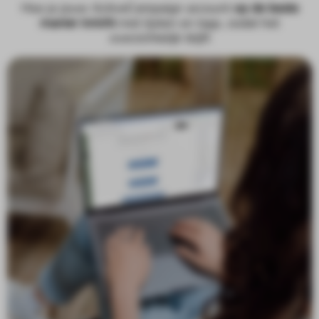
Hoe je jouw ActiveCampaign account
op de beste
manier inricht
met lijsten en tags, zodat het
overzichtelijk blijft