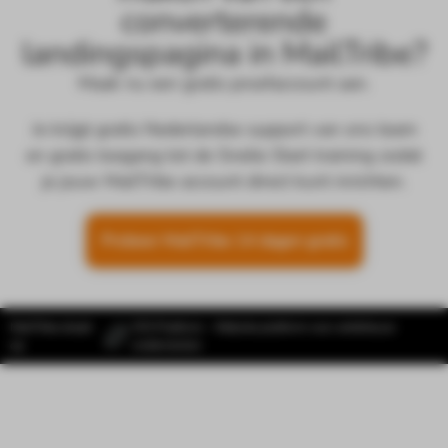
converterende
landingspagina in MailTribe?
Maak nu een gratis proefaccount aan.
Je krijgt gratis Nederlandse support van ons team
en gratis toegang tot de Snelle Start training zodat
je jouw MailTribe account direct kunt inrichten.
Probeer MailTribe 14 dagen gratis
MailTribe draait
SYS Platform - Website platform voor ambitieuze
op
ondernemers